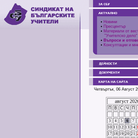
•
Новини
•
Пресцентър
•
Материали от вес
"Учителско дело"
•
Въпроси и отгов
•
Консултации и мн
Четвъртък, 06 Август 2
август 202
П
В
С
Ч
П
3
4
5
6
7
10
11
12
13
14
17
18
19
20
21