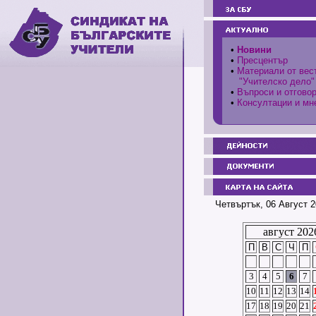
•
Новини
•
Пресцентър
•
Материали от вес
"Учителско дело"
•
Въпроси и отгово
•
Консултации и мн
Четвъртък, 06 Август 2
август 202
П
В
С
Ч
П
3
4
5
6
7
10
11
12
13
14
17
18
19
20
21