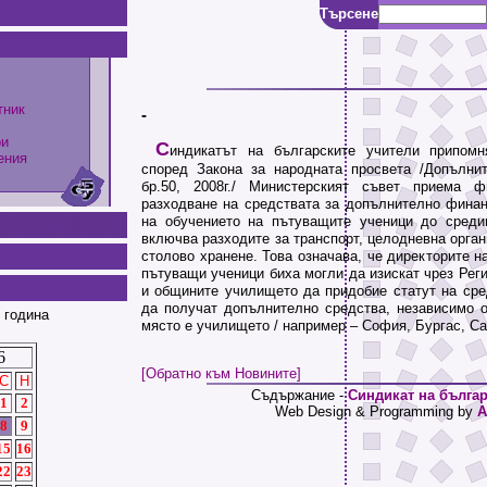
Търсене
тник
-
ри
С
индикатът на българските учители припомн
ения
според Закона за народната просвета /Допълни
бр.50, 2008г./ Министерският съвет приема 
разходване на средствата за допълнително финан
на обучението на пътуващите ученици до среди
включва разходите за транспорт, целодневна орган
столово хранене. Това означава, че директорите н
пътуващи ученици биха могли да изискат чрез Рег
и общините училището да придобие статут на сре
да получат допълнително средства, независимо о
 година
място е училището / например – София, Бургас, Сам
6
[Обратно към Новините]
С
Н
Съдържание -
Синдикат на българ
1
2
Web Design & Programming by
A
8
9
15
16
22
23