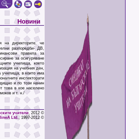
Новини
я на директорите, че
телни разпоредби- ДВ,
финансови правила за
сиране за осигуряване
щните училища, което
изация на учебния ден,
а училища, в които има
ионалните инспекторати
дищно и по този начин
т това в кое населено
оков и т. н./
ските учители
, 2012 ©
lineA Ltd.
, 1997-2012 ©