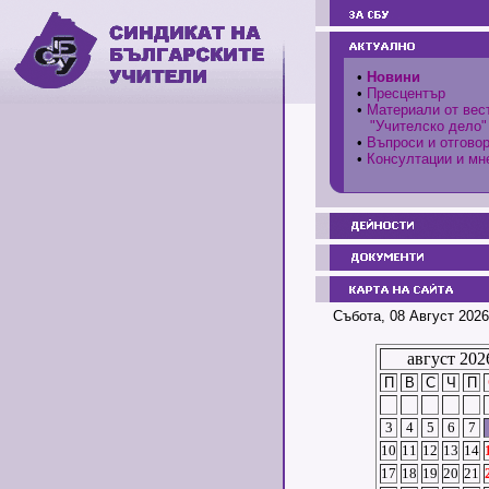
•
Новини
•
Пресцентър
•
Материали от вес
"Учителско дело"
•
Въпроси и отгово
•
Консултации и мн
Събота, 08 Август 2026
август 202
П
В
С
Ч
П
3
4
5
6
7
10
11
12
13
14
17
18
19
20
21