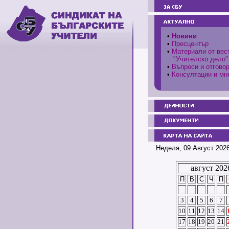
•
Новини
•
Пресцентър
•
Материали от вес
"Учителско дело"
•
Въпроси и отгово
•
Консултации и мн
Неделя, 09 Август 2026
август 202
П
В
С
Ч
П
3
4
5
6
7
10
11
12
13
14
17
18
19
20
21