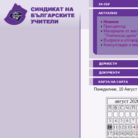
•
Новини
•
Пресцентър
•
Материали от вес
"Учителско дело"
•
Въпроси и отгово
•
Консултации и мн
Понеделник, 10 Август 
август 202
П
В
С
Ч
П
3
4
5
6
7
10
11
12
13
14
17
18
19
20
21