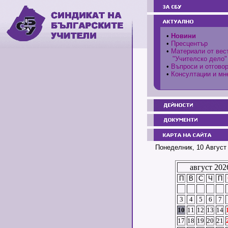
•
Новини
•
Пресцентър
•
Материали от вес
"Учителско дело"
•
Въпроси и отгово
•
Консултации и мн
Понеделник, 10 Август 
август 202
П
В
С
Ч
П
3
4
5
6
7
10
11
12
13
14
17
18
19
20
21