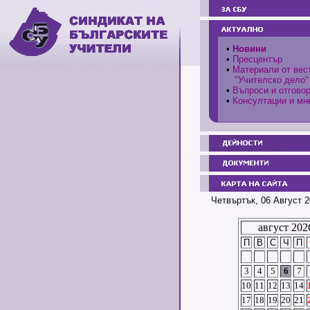
•
Новини
•
Пресцентър
•
Материали от вес
"Учителско дело"
•
Въпроси и отгово
•
Консултации и мн
Четвъртък, 06 Август 2
август 202
П
В
С
Ч
П
3
4
5
6
7
10
11
12
13
14
17
18
19
20
21