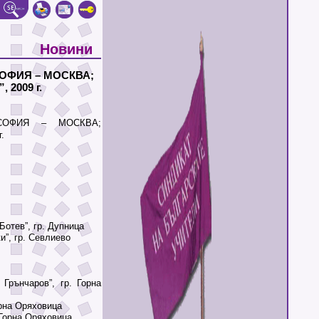
Новини
ОФИЯ – МОСКВА;
 2009 г.
СОФИЯ – МОСКВА;
.
Ботев”, гр. Дупница
”, гр. Севлиево
рънчаров”, гр. Горна
орна Оряховица
 Горна Оряховица