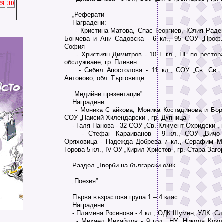
29
30
„Реферати”
Наградени:
- Кристина Матова, Спас Георгиев, Юлия Радев
Бончева и Ани Садовска - 6 кл., 95 СОУ „Проф
София
- Християн Димитров - 10 Г кл., ПГ по рестора
обслужване, гр. Плевен
- Сибел Апостолова - 11 кл., СОУ „Св. Св. К
Антоново, обл. Търговище
„Медийни презентации”
Наградени:
- Моника Стайкова, Моника Костадинова и Бори
СОУ „Паисий Хилендарски”, гр. Дупница
- Галя Панова - 32 СОУ „Св. Климент Охридски”, 
- Стефан Караиванов - 9 кл., СОУ „Вичо Гр
Оряховица - Надежда Добрева 7 кл., Серафим М
Горова 5 кл., ІV ОУ „Кирил Христов”, гр. Стара Заго
Раздел „Творби на български език”
„Поезия”
Първа възрастова група 1 – 4 клас
Наградени:
- Пламена Росенова - 4 кл., ОДК Шумен, УЛК „С
- Михаел Михайлов - 9 год., НУ „Никола Козлев