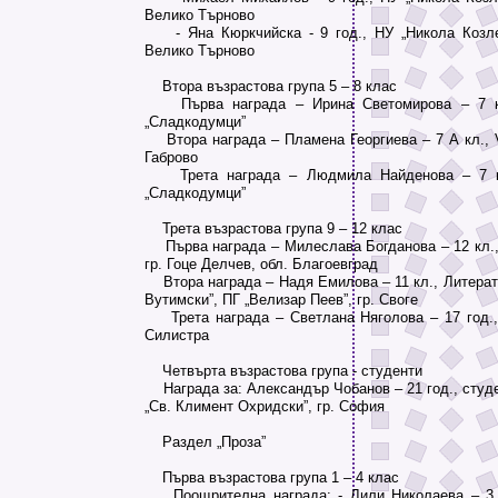
Велико Търново
- Яна Кюркчийска - 9 год., НУ „Никола Козлев
Велико Търново
Втора възрастова група 5 – 8 клас
Първа награда – Ирина Светомирова – 7 к
„Сладкодумци”
Втора награда – Пламена Георгиева – 7 А кл., VІ
Габрово
Трета награда – Людмила Найденова – 7 к
„Сладкодумци”
Трета възрастова група 9 – 12 клас
Първа награда – Милеслава Богданова – 12 кл.,
гр. Гоце Делчев, обл. Благоевград
Втора награда – Надя Емилова – 11 кл., Литерат
Вутимски”, ПГ „Велизар Пеев”, гр. Своге
Трета награда – Светлана Няголова – 17 год., 
Силистра
Четвърта възрастова група - студенти
Награда за: Александър Чобанов – 21 год., студент
„Св. Климент Охридски”, гр. София
Раздел „Проза”
Първа възрастова група 1 – 4 клас
Поощрителна награда: - Лили Николаева – 3 