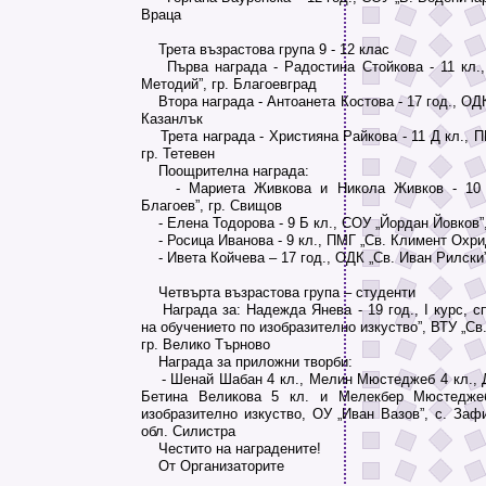
Враца
Трета възрастова група 9 - 12 клас
Първа награда - Радостина Стойкова - 11 кл.,
Методий”, гр. Благоевград
Втора награда - Антоанета Костова - 17 год., ОДК 
Казанлък
Трета награда - Християна Райкова - 11 Д кл., П
гр. Тетевен
Поощрителна награда:
- Мариета Живкова и Никола Живков - 10 А
Благоев”, гр. Свищов
- Елена Тодорова - 9 Б кл., СОУ „Йордан Йовков”,
- Росица Иванова - 9 кл., ПМГ „Св. Климент Охрид
- Ивета Койчева – 17 год., ОДК „Св. Иван Рилски”
Четвърта възрастова група – студенти
Награда за: Надежда Янева - 19 год., І курс, сп
на обучението по изобразително изкуство”, ВТУ „Св
гр. Велико Търново
Награда за приложни творби:
- Шенай Шабан 4 кл., Мелин Мюстеджеб 4 кл., Д
Бетина Великова 5 кл. и Мелекбер Мюстедже
изобразително изкуство, ОУ „Иван Вазов”, с. Заф
обл. Силистра
Честито на наградените!
От Организаторите