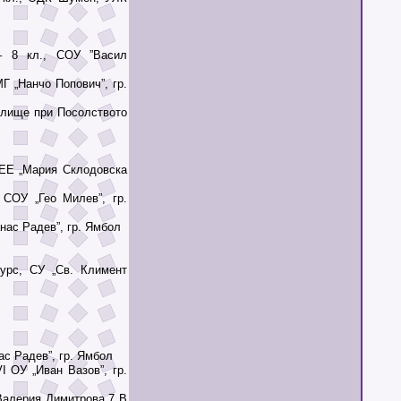
8 кл., СОУ ”Васил
 „Нанчо Попович”, гр.
илище при Посолството
ЕЕ „Мария Склодовска
ОУ „Гео Милев”, гр.
нас Радев”, гр. Ямбол
урс, СУ „Св. Климент
с Радев”, гр. Ямбол
 ОУ „Иван Вазов”, гр.
Валерия Димитрова 7 В