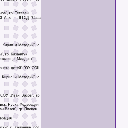
ов”, гр. Тетевен
3 А кл.– ПГГСД “Сава
 Кирил и Методий”, с.
”, гр. Казанлък
читалище „Младост”
анета детей” ГОУ СОШ
Кирил и Методий”, с.
ОУ „Иван Вазов”, гр.
евск, Руска Федерация
н Вазов”, гр. Плевен
дерация
ки”, с. Хайредин, обл.