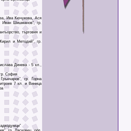
а, Ива Кючукова, Ася
. Иван Шишманов”, гр.
нтьорство, търговия и
ирил и Методий”, гр.
слава Динева - 5 кл.,
гр. София
ънчаров”, гр. Горна
итроев 7 кл. и Виница
ра
ладкодумци”
”, гр. Лясковец, обл.