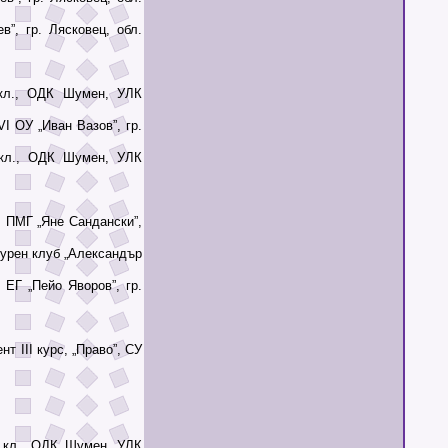
”, гр. Лясковец, обл.
л., ОДК Шумен, УЛК
 ОУ „Иван Вазов”, гр.
л., ОДК Шумен, УЛК
 ПМГ „Яне Сандански”,
урен клуб „Александър
ЕГ „Пейо Яворов”, гр.
 ІІІ курс, „Право”, СУ
кл., ОДК Шумен, УЛК