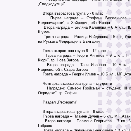
„Сладкодумци”
Втора възрастова група 5 - 8 клас
Първа награда – Стефани Веселинова – 
Воденичарски”, с. Хайредин, обл. Враца
Втора награда – Биляна Калинова – 6 А кл., ПМГ
Шумен
Трета награда – Ралица Найденова – 5 кл., Уч
на Руската Федерация в България
Трета възрастова група 9 – 12 клас
Първа награда – Георги Ангелов – 9 Е кл., ПГ
Кюри”, гр. Нова Загора
Втора награда – Таня Иванова – 10 А кл., С
Раднево, обл. Стара Загора
Трета награда – Георги Илиев – 10 Б кл., МГ „Ата
Четвърта възрастова група – студенти
Награден: Симеон Гройсман – студент, ІІІ к
Охридски”, гр. София
Раздел „Реферати”
Втора възрастова група 5 – 8 клас
Първа награда – Пламен Дучев – 6 кл., МГ „Атана
Втора награда – Пламена Георгиева – 7 кл., VІ
Габрово
Трета награда – Любомира Байкушева 7 В кл., 