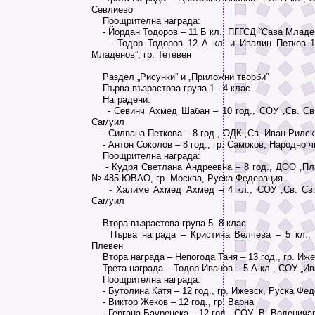
Севлиево
Поощрителна награда:
- Йордан Тодоров – 11 Б кл., ПГГСД “Сава Младен
- Тодор Тодоров 12 А кл. и Ивалин Петков 1
Младенов”, гр. Тетевен
Раздел „Рисунки” и „Приложни творби”
Първа възрастова група 1 - 4 клас
Наградени:
- Севинч Ахмед Шабан – 10 год., СОУ „Св. Св.
Самуил
- Силвана Петкова – 8 год., ОДК „Св. Иван Рилски
- Антон Соколов – 8 год., гр. Самоков, Народно 
Поощрителна награда:
- Кудря Светлана Андреевна – 8 год., ДОО „Пл
№ 485 ЮВАО, гр. Москва, Руска Федерация
- Халиме Ахмед Ахмед – 4 кл., СОУ „Св. Св. 
Самуил
Втора възрастова група 5 -8 клас
Първа награда – Кристина Велчева – 5 кл., С
Плевен
Втора награда – Непогода Таня – 13 год., гр. Иж
Трета награда – Тодор Иванов – 5 А кл., СОУ „Ива
Поощрителна награда:
- Бутолина Катя – 12 год., гр. Ижевск, Руска Фе
- Виктор Жеков – 12 год., гр. Варна
- Гергана Бауренска – 12 год., СОУ „В. Воденичарс