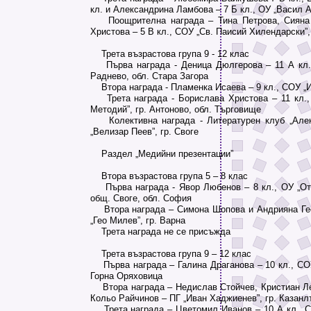
кл. и Александрина Ламбова – 7 Б кл., ОУ „Васил А
Поощрителна награда – Тина Петрова, Сияна 
Христова – 5 В кл., СОУ „Св. Паисий Хилендарски”,
Трета възрастова група 9 - 12 клас
Първа награда - Деница Дюлгерова – 11 А кл.,
Раднево, обл. Стара Загора
Втора награда - Пламенка Исаева – 9 кл., СОУ „И
Трета награда - Борислава Христова – 11 кл.,
Методий”, гр. Антоново, обл. Търговище
Колективна награда - Литературен клуб „Алек
„Велизар Пеев”, гр. Своге
Раздел „Медийни презентации”
Втора възрастова група 5 – 8 клас
Първа награда - Явор Любенов – 8 кл., ОУ „Оте
общ. Своге, обл. София
Втора награда – Симона Шопова и Андрияна Гео
„Гео Милев”, гр. Варна
Трета награда не се присъжда
Трета възрастова група 9 – 12 клас
Първа награда – Галина Драганова – 10 кл., СОУ 
Горна Оряховица
Втора награда – Недислав Стойчев, Кристиан Ле
Кольо Райчинов – ПГ „Иван Хаджиенев”, гр. Казанл
Трета награда – Цветомил Иванов – 10 А кл., СО