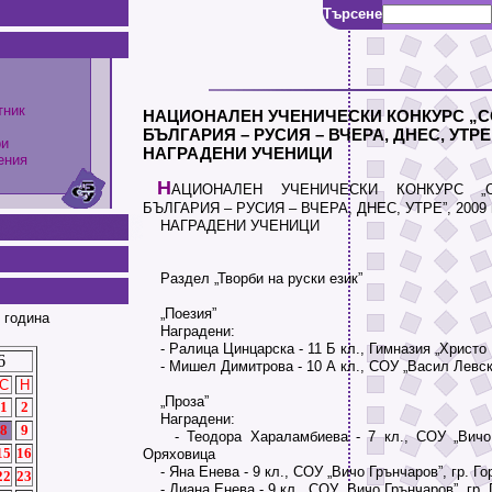
Търсене
тник
НАЦИОНАЛЕН УЧЕНИЧЕСКИ КОНКУРС „С
БЪЛГАРИЯ – РУСИЯ – ВЧЕРА, ДНЕС, УТРЕ”,
ри
НАГРАДЕНИ УЧЕНИЦИ
ения
Н
АЦИОНАЛЕН УЧЕНИЧЕСКИ КОНКУРС „
БЪЛГАРИЯ – РУСИЯ – ВЧЕРА, ДНЕС, УТРЕ”, 2009 г
НАГРАДЕНИ УЧЕНИЦИ
Раздел „Творби на руски език”
„Поезия”
 година
Наградени:
- Ралица Цинцарска - 11 Б кл., Гимназия „Христо 
6
- Мишел Димитрова - 10 А кл., СОУ „Васил Левски
С
Н
„Проза”
1
2
Наградени:
8
9
- Теодора Хараламбиева - 7 кл., СОУ „Вичо Г
15
16
Оряховица
- Яна Енева - 9 кл., СОУ „Вичо Грънчаров”, гр. Г
22
23
- Диана Енева - 9 кл., СОУ „Вичо Грънчаров”, гр.