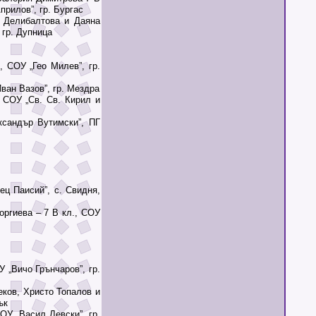
прилов”, гр. Бургас
Делибалтова и Даяна
 гр. Дупница
 СОУ „Гео Милев”, гр.
ван Вазов”, гр. Мездра
 СОУ „Св. Св. Кирил и
сандър Вутимски”, ПГ
ц Паисий”, с. Свидня,
ргиева – 7 В кл., СОУ
„Вичо Грънчаров”, гр.
ков, Христо Топалов и
ък
У „Васил Левски”, гр.