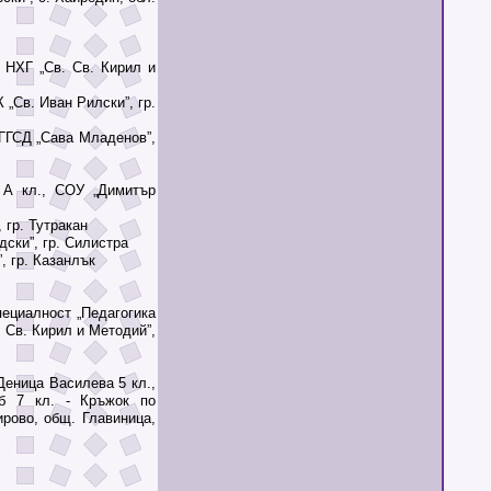
 НХГ „Св. Св. Кирил и
„Св. Иван Рилски”, гр.
ГГСД „Сава Младенов”,
 кл., СОУ „Димитър
 гр. Тутракан
ски”, гр. Силистра
, гр. Казанлък
ециалност „Педагогика
. Св. Кирил и Методий”,
еница Василева 5 кл.,
б 7 кл. - Кръжок по
ирово, общ. Главиница,