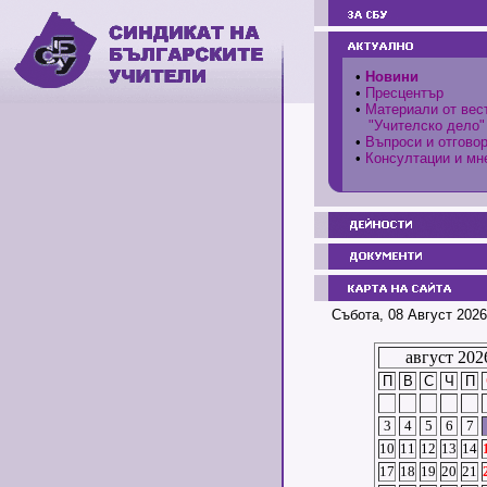
•
Новини
•
Пресцентър
•
Материали от вес
"Учителско дело"
•
Въпроси и отгово
•
Консултации и мн
Събота, 08 Август 2026
август 202
П
В
С
Ч
П
3
4
5
6
7
10
11
12
13
14
17
18
19
20
21