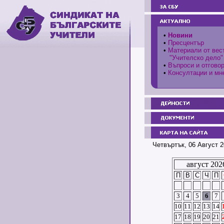
•
Новини
•
Пресцентър
•
Материали от вес
"Учителско дело"
•
Въпроси и отгово
•
Консултации и мн
Четвъртък, 06 Август 2
август 202
П
В
С
Ч
П
3
4
5
6
7
10
11
12
13
14
17
18
19
20
21