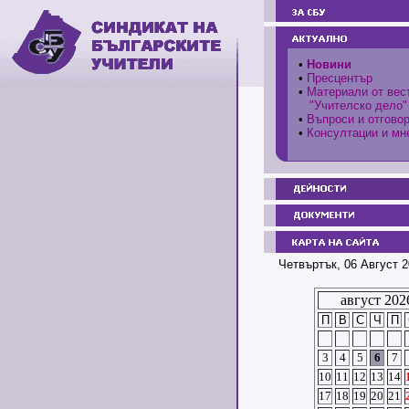
•
Новини
•
Пресцентър
•
Материали от вес
"Учителско дело"
•
Въпроси и отгово
•
Консултации и мн
Четвъртък, 06 Август 2
август 202
П
В
С
Ч
П
3
4
5
6
7
10
11
12
13
14
17
18
19
20
21