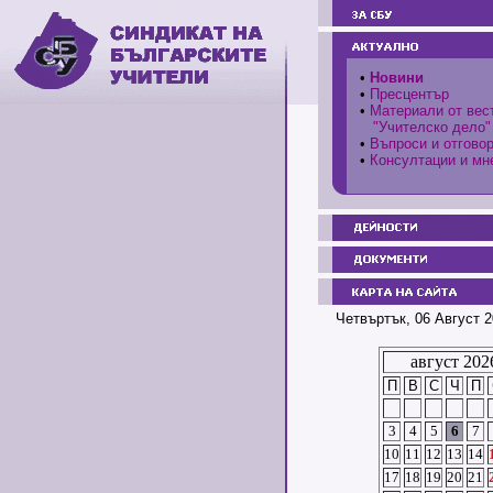
•
Новини
•
Пресцентър
•
Материали от вес
"Учителско дело"
•
Въпроси и отгово
•
Консултации и мн
Четвъртък, 06 Август 2
август 202
П
В
С
Ч
П
3
4
5
6
7
10
11
12
13
14
17
18
19
20
21