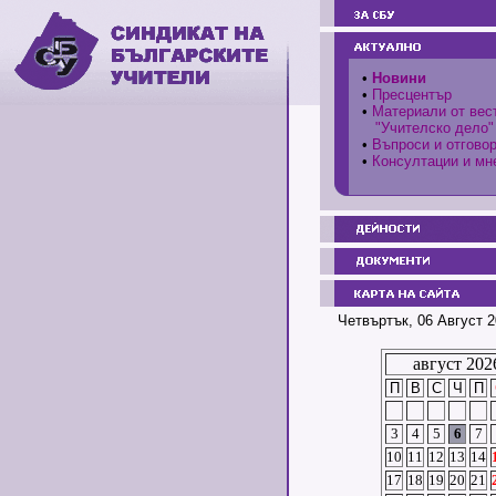
•
Новини
•
Пресцентър
•
Материали от вес
"Учителско дело"
•
Въпроси и отгово
•
Консултации и мн
Четвъртък, 06 Август 2
август 202
П
В
С
Ч
П
3
4
5
6
7
10
11
12
13
14
17
18
19
20
21