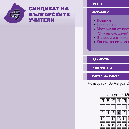
•
Новини
•
Пресцентър
•
Материали от вес
"Учителско дело"
•
Въпроси и отгово
•
Консултации и мн
Четвъртък, 06 Август 2
август 202
П
В
С
Ч
П
3
4
5
6
7
10
11
12
13
14
17
18
19
20
21