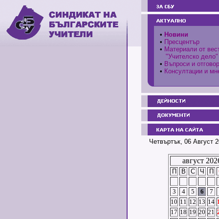
•
Новини
•
Пресцентър
•
Материали от вес
"Учителско дело"
•
Въпроси и отгово
•
Консултации и мн
Четвъртък, 06 Август 2
август 202
П
В
С
Ч
П
3
4
5
6
7
10
11
12
13
14
17
18
19
20
21