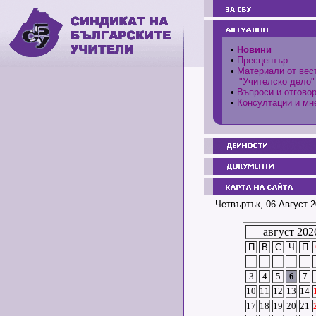
•
Новини
•
Пресцентър
•
Материали от вес
"Учителско дело"
•
Въпроси и отгово
•
Консултации и мн
Четвъртък, 06 Август 2
август 202
П
В
С
Ч
П
3
4
5
6
7
10
11
12
13
14
17
18
19
20
21