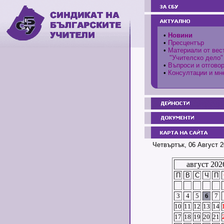
•
Новини
•
Пресцентър
•
Материали от вес
"Учителско дело"
•
Въпроси и отгово
•
Консултации и мн
Четвъртък, 06 Август 2
август 202
П
В
С
Ч
П
3
4
5
6
7
10
11
12
13
14
17
18
19
20
21