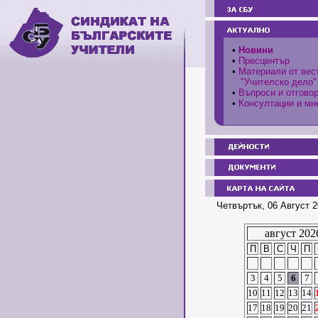
•
Новини
•
Пресцентър
•
Материали от вес
"Учителско дело"
•
Въпроси и отгово
•
Консултации и мн
Четвъртък, 06 Август 2
август 202
П
В
С
Ч
П
3
4
5
6
7
10
11
12
13
14
17
18
19
20
21