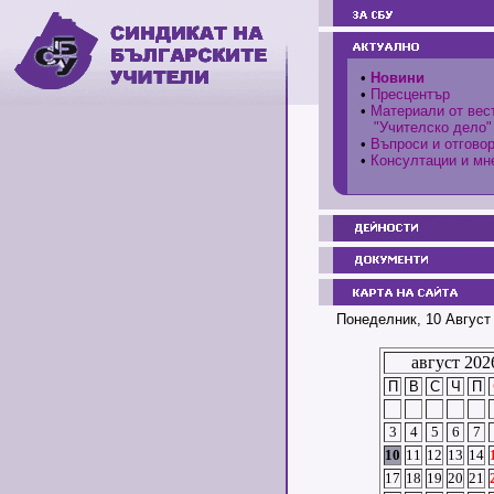
•
Новини
•
Пресцентър
•
Материали от вес
"Учителско дело"
•
Въпроси и отгово
•
Консултации и мн
Понеделник, 10 Август 
август 202
П
В
С
Ч
П
3
4
5
6
7
10
11
12
13
14
17
18
19
20
21