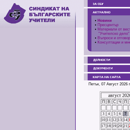
•
Новини
•
Пресцентър
•
Материали от вес
"Учителско дело"
•
Въпроси и отгово
•
Консултации и мн
Петък, 07 Август 2026 
август 202
П
В
С
Ч
П
3
4
5
6
7
10
11
12
13
14
17
18
19
20
21