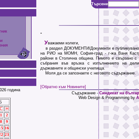
Търсене
тник
-
ри
У
важаеми колеги,
ения
в раздел ДОКУМЕНТИ/Документи е публикувано 
на РИО на МОМН, София-град - г-жа Ваня Кастр
райони в Столична община. Пимото е свързано с
събрания във връзка с изпълнението на дели
държавните и общински училища.
Моля да се запознаете с неговото съдържание.
[Обратно към Новините]
026 година
Съдържание -
Синдикат на българ
Web Design & Programming by
A
6
С
Н
1
2
8
9
15
16
22
23