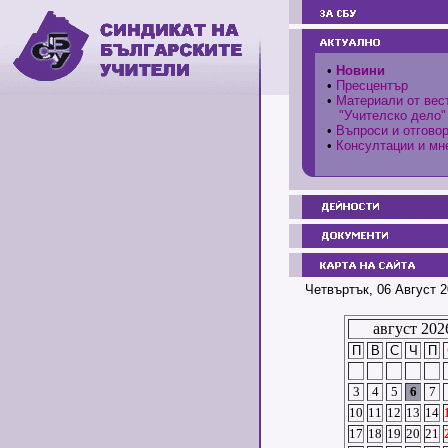
•
Новини
•
Пресцентър
•
Материали от вес
"Учителско дело"
•
Въпроси и отгово
•
Консултации и мн
Четвъртък, 06 Август 2
август 202
П
В
С
Ч
П
3
4
5
6
7
10
11
12
13
14
17
18
19
20
21