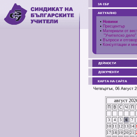
•
Новини
•
Пресцентър
•
Материали от вес
"Учителско дело"
•
Въпроси и отгово
•
Консултации и мн
Четвъртък, 06 Август 2
август 202
П
В
С
Ч
П
3
4
5
6
7
10
11
12
13
14
17
18
19
20
21