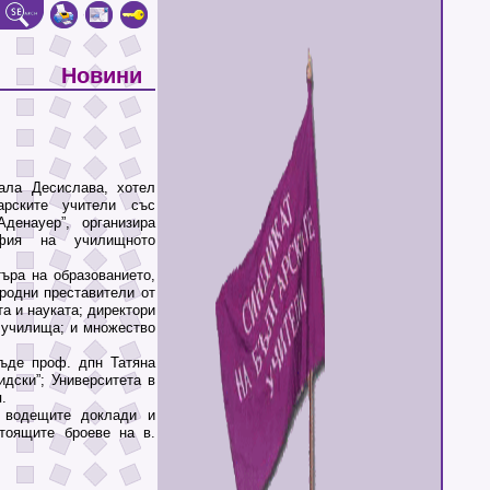
Новини
ала Десислава, хотел
рските учители със
денауер”, организира
фия на училищното
ра на образованието,
родни преставители от
а и науката; директори
 училища; и множество
де проф. дпн Татяна
дски”; Университета в
.
водещите доклади и
тоящите броеве на в.