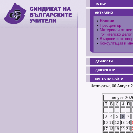
•
Новини
•
Пресцентър
•
Материали от вес
"Учителско дело"
•
Въпроси и отгово
•
Консултации и мн
Четвъртък, 06 Август 2
август 202
П
В
С
Ч
П
3
4
5
6
7
10
11
12
13
14
17
18
19
20
21