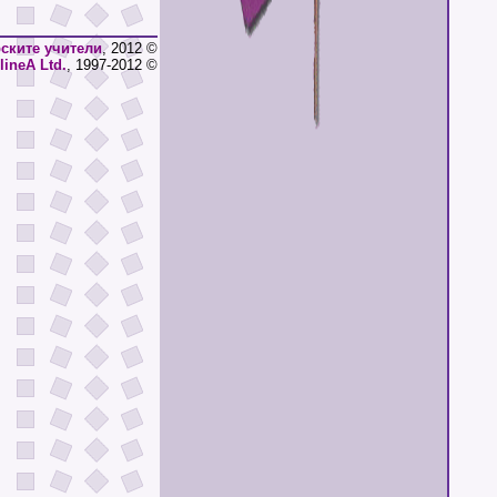
ските учители
, 2012 ©
lineA Ltd.
, 1997-2012 ©