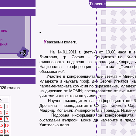
Търсене
тник
-
ри
У
важаеми колеги,
ения
На 14.01.2011 г. (петък) от 10,00 часа в з
България, гр. София – Синдиката на бълга
финансовата подкрепа на фондация „Конрад А
Национална конференция на тема „Филосо
образование”.
Участие в конференцията ще вземат – Министъ
младежта и науката проф. д-р Сергей Игнатов; на
парламентарната комисия по образование, младежт
026 година
на дирекции от МОМН; преподаватели от висшите
учители и директори на училища.
6
Научен ръководител на конференцията ще бъ
Дронзина – преподавател в СУ „Св. Климент Охри
С
Н
Мадрид, Испания; Университета в Гранада, Испания
1
2
Подробна информация за конференцията, 
8
9
обсъждани въпроси, може да намерите в предс
Учителско дело.
15
16
22
23