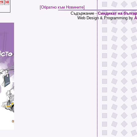
29
30
[Обратно към Новините]
Съдържание -
Синдикат на българ
Web Design & Programming by
A