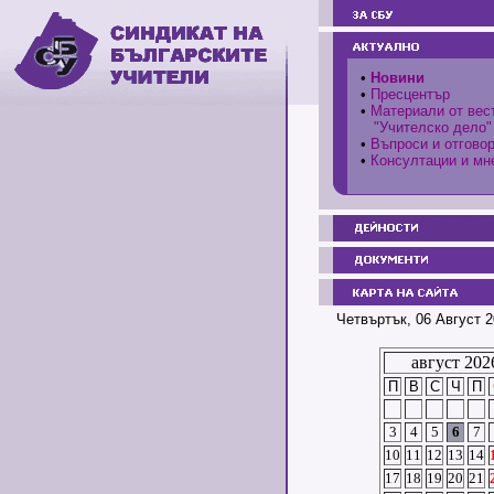
•
Новини
•
Пресцентър
•
Материали от вес
"Учителско дело"
•
Въпроси и отгово
•
Консултации и мн
Четвъртък, 06 Август 2
август 202
П
В
С
Ч
П
3
4
5
6
7
10
11
12
13
14
17
18
19
20
21