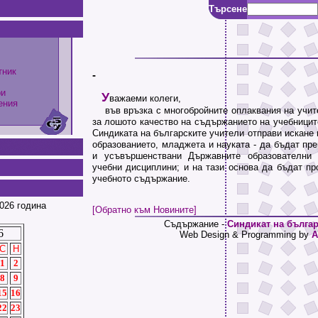
Търсене
тник
-
ри
У
важаеми колеги,
ения
във връзка с многобройните оплаквания на учите
за лошото качество на съдържанието на учебницит
Синдиката на българските учители отправи искане
образованието, младжета и науката - да бъдат пр
и усъвършенствани Държавните образователни 
учебни дисциплини; и на тази основа да бъдат пр
учебното съдържание.
026 година
[Обратно към Новините]
Съдържание -
Синдикат на българ
6
Web Design & Programming by
A
С
Н
1
2
8
9
15
16
22
23