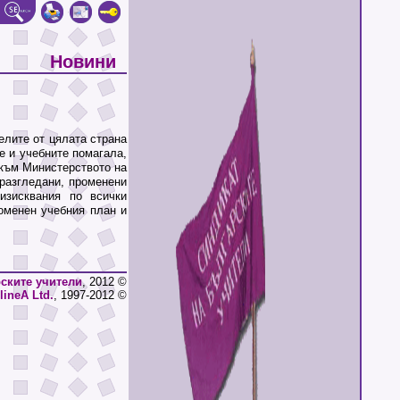
Новини
лите от цялата страна
е и учебните помагала,
 към Министерството на
еразгледани, променени
изисквания по всички
оменен учебния план и
ските учители
, 2012 ©
lineA Ltd.
, 1997-2012 ©