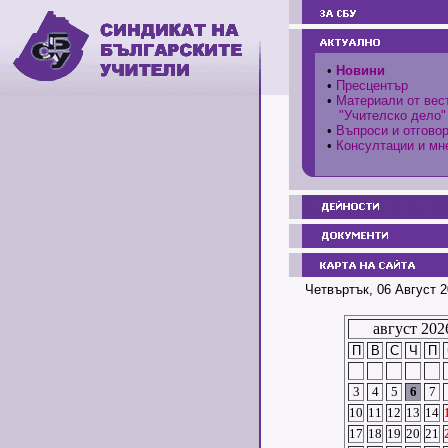
•
Новини
•
Пресцентър
•
Материали от вес
"Учителско дело"
•
Въпроси и отгово
•
Консултации и мн
Четвъртък, 06 Август 2
август 202
П
В
С
Ч
П
3
4
5
6
7
10
11
12
13
14
17
18
19
20
21