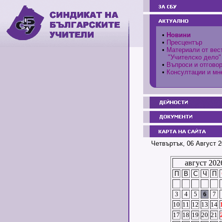
•
Новини
•
Пресцентър
•
Материали от вес
"Учителско дело"
•
Въпроси и отгово
•
Консултации и мн
Четвъртък, 06 Август 2
август 202
П
В
С
Ч
П
3
4
5
6
7
10
11
12
13
14
17
18
19
20
21