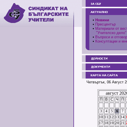
•
Новини
•
Пресцентър
•
Материали от вес
"Учителско дело"
•
Въпроси и отгово
•
Консултации и мн
Четвъртък, 06 Август 2
август 202
П
В
С
Ч
П
3
4
5
6
7
10
11
12
13
14
17
18
19
20
21