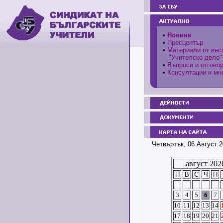
•
Новини
•
Пресцентър
•
Материали от вес
"Учителско дело"
•
Въпроси и отгово
•
Консултации и мн
Четвъртък, 06 Август 2
август 202
П
В
С
Ч
П
3
4
5
6
7
10
11
12
13
14
17
18
19
20
21