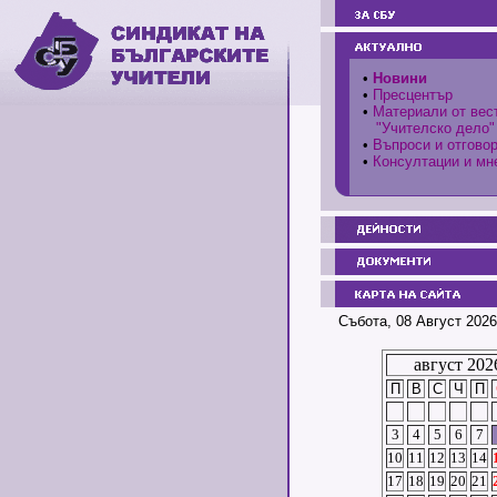
•
Новини
•
Пресцентър
•
Материали от вес
"Учителско дело"
•
Въпроси и отгово
•
Консултации и мн
Събота, 08 Август 2026
август 202
П
В
С
Ч
П
3
4
5
6
7
10
11
12
13
14
17
18
19
20
21