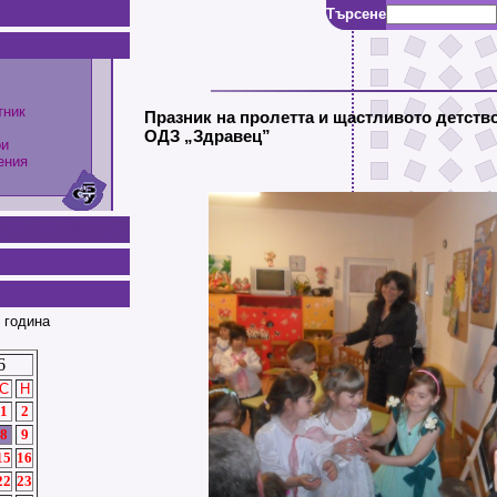
Търсене
тник
Празник на пролетта и щастливото детство
ОДЗ „Здравец”
ри
ения
 година
6
С
Н
1
2
8
9
15
16
22
23