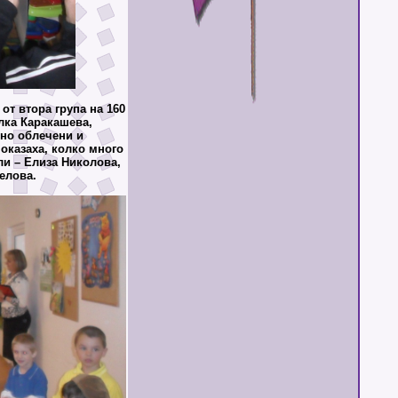
от втора група на 160
лка Каракашева,
чно облечени и
показаха, колко много
ли – Елиза Николова,
елова.