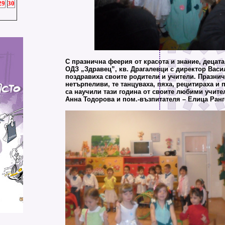
29
30
С празнична феерия от красота и знание, децата 
ОДЗ „Здравец”, кв. Драгалевци с директор Васи
поздравиха своите родители и учители. Празни
нетърпеливи, те танцуваха, пяха, рецитираха и 
са научили тази година от своите любими учите
Анна Тодорова и пом.-възпитателя – Елица Ранг