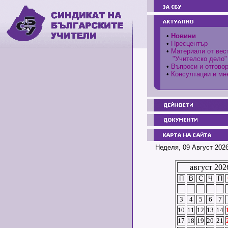
•
Новини
•
Пресцентър
•
Материали от вес
"Учителско дело"
•
Въпроси и отгово
•
Консултации и мн
Неделя, 09 Август 2026
август 202
П
В
С
Ч
П
3
4
5
6
7
10
11
12
13
14
17
18
19
20
21