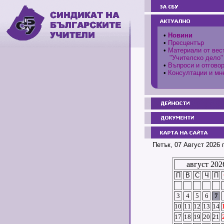
•
Новини
•
Пресцентър
•
Материали от вес
"Учителско дело"
•
Въпроси и отгово
•
Консултации и мн
Петък, 07 Август 2026 
август 202
П
В
С
Ч
П
3
4
5
6
7
10
11
12
13
14
17
18
19
20
21