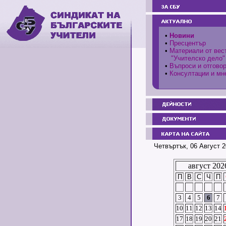
•
Новини
•
Пресцентър
•
Материали от вес
"Учителско дело"
•
Въпроси и отгово
•
Консултации и мн
Четвъртък, 06 Август 2
август 202
П
В
С
Ч
П
3
4
5
6
7
10
11
12
13
14
17
18
19
20
21