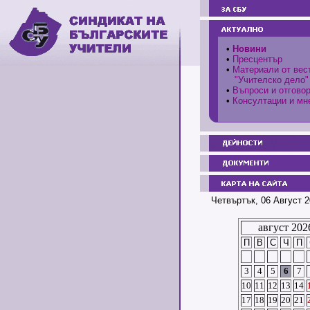
•
Новини
•
Пресцентър
•
Материали от вес
"Учителско дело"
•
Въпроси и отгово
•
Консултации и мн
Четвъртък, 06 Август 2
август 202
П
В
С
Ч
П
3
4
5
6
7
10
11
12
13
14
17
18
19
20
21