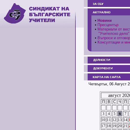
•
Новини
•
Пресцентър
•
Материали от вес
"Учителско дело"
•
Въпроси и отгово
•
Консултации и мн
Четвъртък, 06 Август 2
август 202
П
В
С
Ч
П
3
4
5
6
7
10
11
12
13
14
17
18
19
20
21