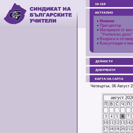
•
Новини
•
Пресцентър
•
Материали от вес
"Учителско дело"
•
Въпроси и отгово
•
Консултации и мн
Четвъртък, 06 Август 2
август 202
П
В
С
Ч
П
3
4
5
6
7
10
11
12
13
14
17
18
19
20
21