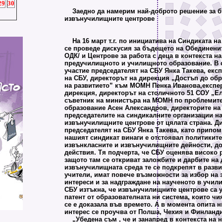
29
30
Заедно да намерим най-доброто решение за б
извънучилищните центрове
На 16 март т.г. по инициатива на Синдиката на
се проведе дискусия за бъдещето на Обединенит
ОДК/ и Центрове за работа с деца в контекста на
предучилищното и училищното образование. В 
участие председателят на СБУ Янка Такева, екс
на СБУ, директорът на дирекция „Достъп до об
на развитието” към МОМН Пенка Иванова,експе
дирекция, директорът на столичното 51 СОУ „Ел
съветник на министъра на МОМН по проблемите
образование Асен Александров, директорите на
председателите на синдикалните организации н
извънучилищните центрове от цялата страна. Д
председателят на СБУ Янка Такева, като припом
нашият синдикат винаги е отстоявал политиките
извънкласните и извънучилищните дейности, до
действия. Тя подчерта, че СБУ оценява високо 
защото там се откриват заложбите и дарбите на 
извънучилищната среда те се подкрепят в разви
учители, имат повече възможности за избор на
интереси и за надграждане на наученото в учил
СБУ изтъкна, че извънучилищните центрове са 
патент от образователната ни система, които чи
се е доказала във времето. А в момента опита ни
интерес се проучва от Полша, Чехия и Финланди
„Убедена съм , че и занапред в контекста на н