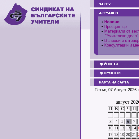
•
Новини
•
Пресцентър
•
Материали от вес
"Учителско дело"
•
Въпроси и отгово
•
Консултации и мн
Петък, 07 Август 2026 
август 202
П
В
С
Ч
П
3
4
5
6
7
10
11
12
13
14
17
18
19
20
21