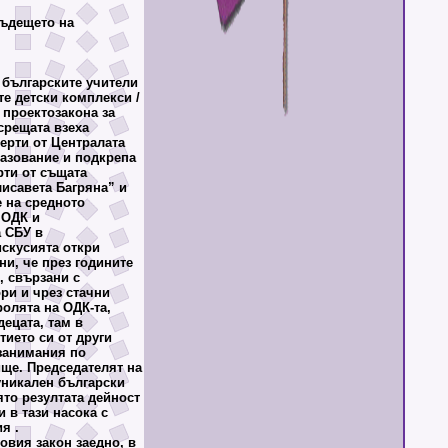
ъдещето на
 българските учители
е детски комплекси /
 проектозакона за
срещата взеха
перти от Централата
разование и подкрепа
рти от същата
исавета Багряна” и
 на средното
 ОДК и
а СБУ в
искусията откри
ни, че през годините
, свързани с
ри и чрез стачни
ролята на ОДК-та,
децата, там в
тието си от други
 занимания по
ище. Председателят на
уникален български
ято резултата дейност
 в тази насока с
я .
овия закон заедно, в