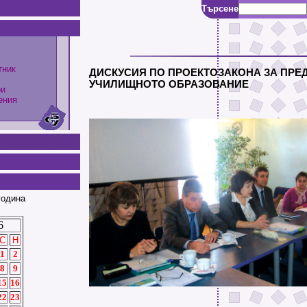
Търсене
тник
ДИСКУСИЯ ПО ПРОЕКТОЗАКОНА ЗА ПР
УЧИЛИЩНОТО ОБРАЗОВАНИЕ
ри
ения
година
6
С
Н
1
2
8
9
15
16
22
23