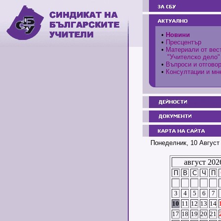
•
Новини
•
Пресцентър
•
Материали от вес
"Учителско дело"
•
Въпроси и отгово
•
Консултации и мн
Понеделник, 10 Август 
август 202
П
В
С
Ч
П
3
4
5
6
7
10
11
12
13
14
17
18
19
20
21