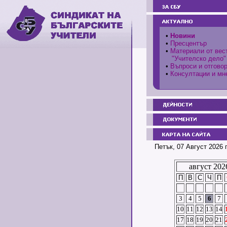
•
Новини
•
Пресцентър
•
Материали от вес
"Учителско дело"
•
Въпроси и отгово
•
Консултации и мн
Петък, 07 Август 2026 
август 202
П
В
С
Ч
П
3
4
5
6
7
10
11
12
13
14
17
18
19
20
21