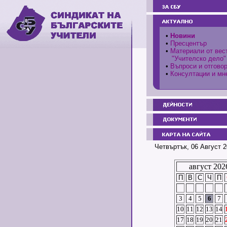
•
Новини
•
Пресцентър
•
Материали от вес
"Учителско дело"
•
Въпроси и отгово
•
Консултации и мн
Четвъртък, 06 Август 2
август 202
П
В
С
Ч
П
3
4
5
6
7
10
11
12
13
14
17
18
19
20
21