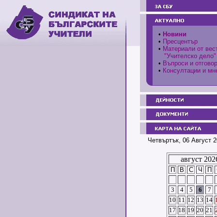
•
Новини
•
Пресцентър
•
Материали от вес
"Учителско дело"
•
Въпроси и отгово
•
Консултации и мн
Четвъртък, 06 Август 2
август 202
П
В
С
Ч
П
3
4
5
6
7
10
11
12
13
14
17
18
19
20
21