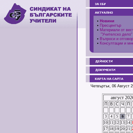
•
Новини
•
Пресцентър
•
Материали от вес
"Учителско дело"
•
Въпроси и отгово
•
Консултации и мн
Четвъртък, 06 Август 2
август 202
П
В
С
Ч
П
3
4
5
6
7
10
11
12
13
14
17
18
19
20
21