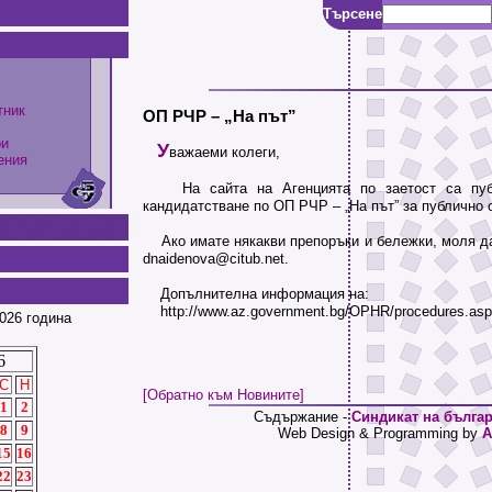
Търсене
тник
ОП РЧР – „На път”
ри
У
важаеми колеги,
ения
На сайта на Агенцията по заетост са публ
кандидатстване по ОП РЧР – „На път” за публично
Ако имате някакви препоръки и бележки, моля да 
dnaidenova@citub.net.
Допълнителна информация на:
http://www.az.government.bg/OPHR/procedures.asp
026 година
6
С
Н
[Обратно към Новините]
1
2
Съдържание -
Синдикат на българ
8
9
Web Design & Programming by
A
15
16
22
23