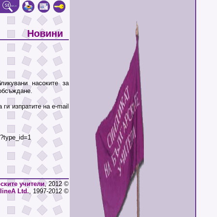
Новини
икувани насоките за
 обсъждане.
ги изпратите на e-mail
?type_id=1
ските учители
, 2012 ©
lineA Ltd.
, 1997-2012 ©