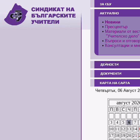
•
Новини
•
Пресцентър
•
Материали от вес
"Учителско дело"
•
Въпроси и отгово
•
Консултации и мн
Четвъртък, 06 Август 2
август 202
П
В
С
Ч
П
3
4
5
6
7
10
11
12
13
14
17
18
19
20
21