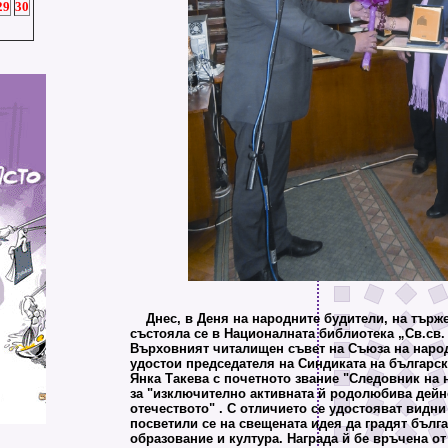
29
30
Днес, в Деня на народните будители, на търж
състояла се в Националната библиотека „Св.св.
Върховният читалищен съвет на Съюза на наро
удостои председателя на Синдиката на български
Янка Такева с почетното звание "Следовник на 
за "изключително активната й родолюбива дейн
отечеството" . С отличието се удостояват видни
посветили се на свещената идея да градят бълга
образование и култура. Награда й бе връчена о