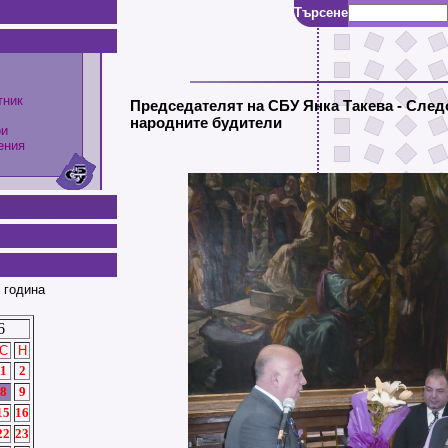
Търсене
тник
Председателят на СБУ Янка Такева - След
народните будители
ри
ения
 година
6
С
Н
1
2
8
9
15
16
22
23