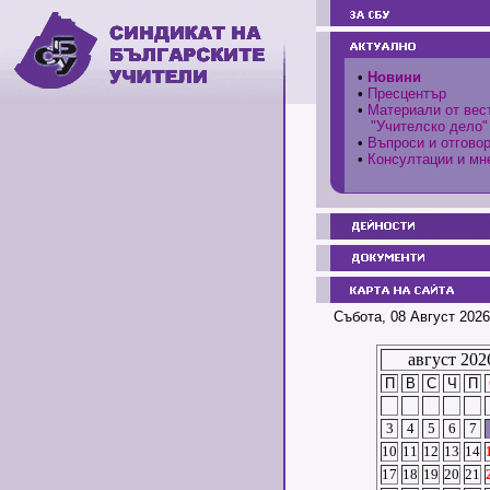
•
Новини
•
Пресцентър
•
Материали от вес
"Учителско дело"
•
Въпроси и отгово
•
Консултации и мн
Събота, 08 Август 2026
август 202
П
В
С
Ч
П
3
4
5
6
7
10
11
12
13
14
17
18
19
20
21