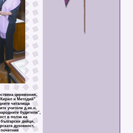
ествена церемония,
 Кирил и Методий”
дните читалища
те учители д.ик.н.
народните будители",
ост в полза на
 български дейци,
рската духовност,
т почетния