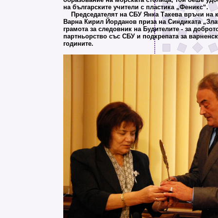
на българските учители с пластика „Феникс“.
Председателят на СБУ Янка Такева връчи на 
Варна Кирил Йорданов приза на Синдиката „Зла
грамота за следовник на Будителите - за доброт
партньорство със СБУ и подкрепата за варненс
годините.