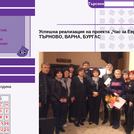
Търсене
тник
Успешна реализация на проекта „Час за 
ТЪРНОВО, ВАРНА, БУРГАС
ри
ения
година
6
С
Н
1
2
8
9
15
16
22
23