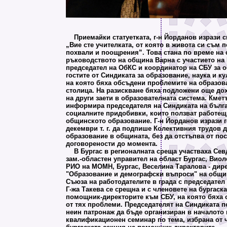
Приемайки статуетката, г-н Йорданов изрази с
„Вие сте учителката, от която в живота си съм 
похвали и поощрения”. Това стана по време на 
ръководството на община Варна с участието на
председател на ОбКС и координатор на СБУ за о
гостите от Синдиката за образование, наука и к
на която бяха обсъдени проблемите на образов
столица. На разискване бяха подложени още дох
на други заети в образователната система. Кмет
информира председателя на Синдиката на бълга
социалните придобивки, които ползват работещ
общинското образование. Г-н Йорданов изрази г
декември т. г. да подпише Колективния трудов 
образование в общината, без да отстъпва от пос
договорености до момента.
В Бургас в регионалната среща участваха Сев
зам.-областен управител на област Бургас, Виол
РИО на МОМН, Бургас, Веселина Таралова - дир
"Образование и демографски въпроси" на общин
Съюза на работодателите в града с председате
Г-жа Такева се срещна и с членовете на бургаска
помощник-директорите към СБУ, на която бяха 
от тях проблеми. Председателят на Синдиката п
неин патронаж да бъде организиран в началото 
квалификационен семинар по тема, избрана от 