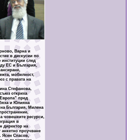
ново, Варна и
стие в дискусии по
е институции след
ду ЕС и България,
ансиране,
ежта, мобилност,
з с правата на
ина Стефанова,
 съюз откриха
 Европа” пред
 бяха и Юлияна
 на България, Милена
пространение,
на човешките ресурси,
еграция в
н директор на
т анкетно проучване
. Ясен Спасов,