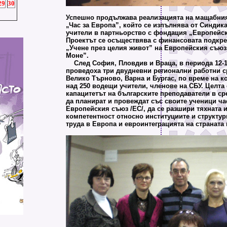
29
30
Успешно продължава реализацията на мащабния
„Час за Европа”, който се изпълнява от Синдика
учители в партньорство с фондация „Европейск
Проектът се осъществява с финансовата подкре
„Учене през целия живот” на Европейския съюз
Моне”.
След София, Пловдив и Враца, в периода 12-17
проведоха три двудневни регионални работни с
Велико Търново, Варна и Бургас, по време на к
над 250 водещи учители, членове на СБУ. Целта 
капацитетът на българските преподаватели в с
да планират и провеждат със своите ученици ча
Европейския съюз /ЕС/, да се разшири тяхната
компетентност относно институциите и структури
труда в Европа и евроинтеграцията на страната 