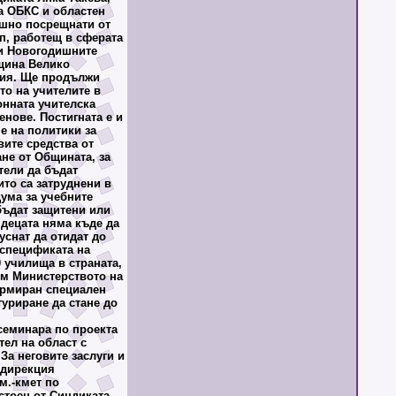
а ОБКС и областен
ушно посрещнати от
ип, работещ в сферата
 и Новогодишните
щина Велико
щия. Ще продължи
то на учителите в
нната учителска
енове. Постигната е и
е на политики за
вите средства от
не от Общината, за
тели да бъдат
ито са затруднени в
ума за учебните
 бъдат защитени или
 децата няма къде да
пуснат да отидат до
 спецификата на
0 училища в страната,
ъм Министерството на
ормиран специален
туриране да стане до
еминара по проекта
тел на област с
За неговите заслуги и
 дирекция
м.-кмет по
стоен от Синдиката