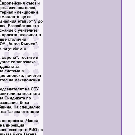
 Европейския съюз и
ържа изчерпателен,
атериал - лекционни
омагалото ще се
зиалния етап /от V до
клас/. Разработването
ржание с учителите,
о проекта включват в
 две столични
СОУ „Ангел Кънчев”,
а на учебното
Европа”, гостите и
ргас се запознаха
ндиката за
та система в
ветановски, почетен
ател на македонския
едседателят на СБУ
тавители на местната
на Синдиката по
азование, бяха
бщина. На специално
-жа Такева отговори
по проекта „Час за
 на дирекция
авен експерт в РИО на
иката Янка Такева,