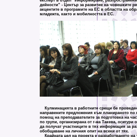
експерт в отдел “Информиране, разпространени
дейности” - Център за развитие на човешките р
акцентите в програмите на ЕС в областта на об
младежта, както и мобилността в ЕС.
Кулминацията в работните срещи бе проведен
направените предложения към планираното по 
помощ на преподавателите за подготовка на час
по групи, организирана от г-жа Такева, осигури 
да получат участниците в тях информация за р
обобщаване на личния опит на всеки от тях.
Крайната цел на проекта е разработването на 