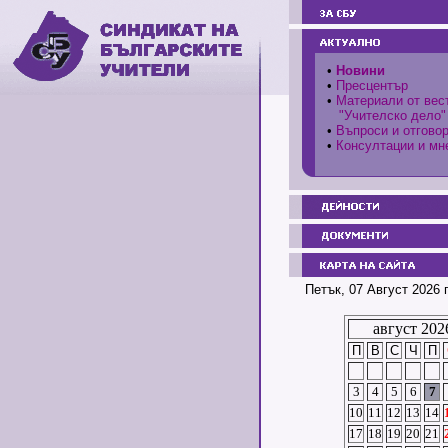
•
Новини
•
Пресцентър
•
Материали от вес
"Учителско дело"
•
Въпроси и отгово
•
Консултации и мн
Петък, 07 Август 2026 
август 202
П
В
С
Ч
П
3
4
5
6
7
10
11
12
13
14
17
18
19
20
21