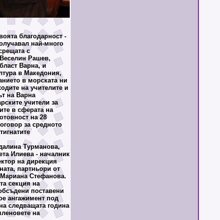
воята благодарност -
получавал най-много
срещата с
 Веселин Рашев,
бласт Варна, и
ултура в Македония,
анието в морската ни
одите на учителите и
ът на Варна
рските учители за
ите в сферата на
отовност на 28
договор за средното
тигнатите
далина Турманова,
ета Илиева - началник
ектор на дирекция
ата, партньори от
л Мариана Стефанова.
та секция на
обсъдени поставени
ое ангажимент под
на следващата година
членовете на