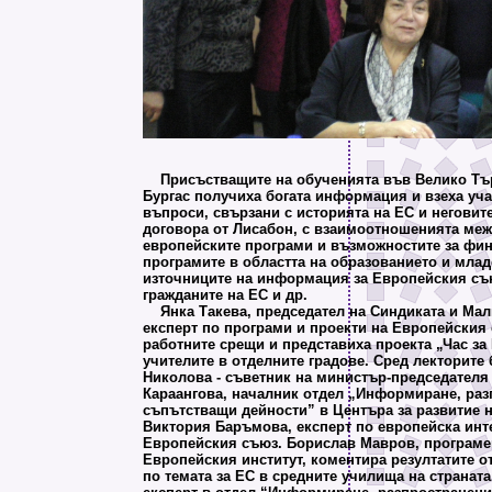
Присъстващите на обученията във Велико Тър
Бургас получиха богата информация и взеха уча
въпроси, свързани с историята на ЕС и неговит
договора от Лисабон, с взаимоотношенията меж
европейските програми и възможностите за фин
програмите в областта на образованието и млад
източниците на информация за Европейския съю
гражданите на ЕС и др.
Янка Такева, председател на Синдиката и Мал
експерт по програми и проекти на Европейския
работните срещи и представиха проекта „Час за
учителите в отделните градове. Сред лекторите
Николова - съветник на министър-председателя
Караангова, началник отдел „Информиране, раз
съпътстващи дейности” в Центъра за развитие 
Виктория Баръмова, експерт по европейска инт
Европейския съюз. Борислав Мавров, програме
Европейския институт, коментира резултатите о
по темата за ЕС в средните училища на страната