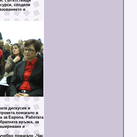
е, съпътстващи
есурси, сподели
разованието и
ата дискусия и
проекта помагало в
а за Европа. Работата
обратната връзка, за
азширяване и
учебно помагало „Час