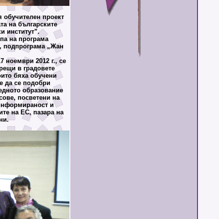
 обучителен проект
та на българските
и институт”.
па на програма
, подпрограма „Жан
 ноември 2012 г., се
рещи в градовете
оито бяха обучени
е да се подобри
редното образование
сове, посветени на
 информираност и
те на ЕС, пазара на
ни.