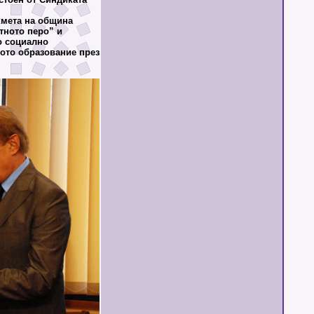
кмета на община
тното перо” и
о социално
кото образование през