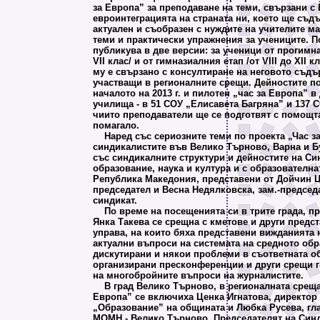
за Европа” за преподаване на теми, свързани с
евроинтеграцията на страната ни, което ще съд
актуален и съобразен с нуждите на учителите м
теми и практически упражнения за учениците. П
публикува в две версии: за ученици от прогимна
VII клас/ и от гимназиалния етап /от VIII до XII 
му е свързано с консултиране на неговото съдъ
участващи в регионалните срещи. Дейностите п
началото на 2013 г. и пилотен „час за Европа” в
училища - в 51 СОУ „Елисавета Багряна” и 137 
чиито преподаватели ще се подготвят с помощт
помагало.
Наред със сериозните теми по проекта „Час за 
синдикалистите във Велико Търново, Варна и Бу
със синдикалните структури и дейностите на Си
образование, наука и култура и с образователна
Република Македония, представени от Дойчин Ц
председател и Весна Недялковска, зам.-председ
синдикат.
По време на посещенията си в трите града, пр
Янка Такева се срещна с кметове и други предс
управа, на които бяха представени вижданията 
актуални въпроси на системата на средното обр
дискутирани и някои проблеми в съответната о
организирани пресконференции и други срещи г
на многобройните въпроси на журналистите.
В град Велико Търново, в регионалната среща 
Европа” се включиха Ценка Игнатова, директор
„Образование” на общината и Любка Русева, гл
МОМН - Велико Търново. Председателят на Синд