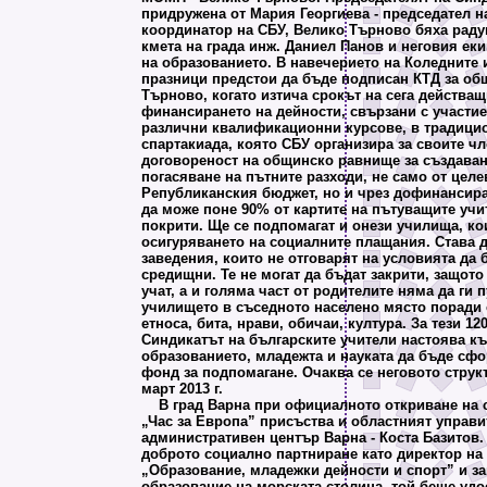
придружена от Мария Георгиева - председател н
координатор на СБУ, Велико Търново бяха рад
кмета на града инж. Даниел Панов и неговия ек
на образованието. В навечерието на Коледните
празници предстои да бъде подписан КТД за об
Търново, когато изтича срокът на сега действа
финансирането на дейности, свързани с участие
различни квалификационни курсове, в традицио
спартакиада, която СБУ организира за своите чл
договореност на общинско равнище за създаван
погасяване на пътните разходи, не само от целе
Републиканския бюджет, но и чрез дофинансира
да може поне 90% от картите на пътуващите учи
покрити. Ще се подпомагат и онези училища, ко
осигуряването на социалните плащания. Става д
заведения, които не отговарят на условията да
средищни. Те не могат да бъдат закрити, защото
учат, а и голяма част от родителите няма да ги 
училището в съседното населено място поради
етноса, бита, нрави, обичаи, култура. За тези 12
Синдикатът на българските учители настоява к
образованието, младежта и науката да бъде сф
фонд за подпомагане. Очаква се неговото струк
март 2013 г.
В град Варна при официалното откриване на с
„Час за Европа” присъства и областният управи
административен център Варна - Коста Базитов. 
доброто социално партниране като директор на
„Образование, младежки дейности и спорт” и за
образование на морската столица, той беше удо