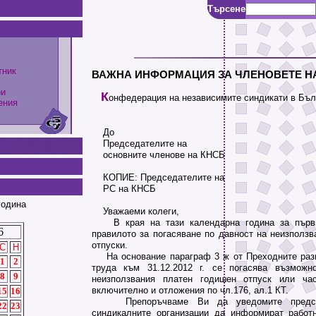
Търсене
тник
ВАЖНА ИНФОРМАЦИЯ ЗА ЧЛЕНОВЕТЕ НА
ри
К
онфедерация на независимите синдикати в Бъл
ения
До
Председателите на
основните членове на КНСБ
КОПИЕ: Председателите на
РС на КНСБ
година
Уважаеми колеги,
В края на тази календарна година за първ
6
правилото за погасяване по давност на неизползв
отпуски.
С
Н
На основание параграф 3 ж от Преходните разп
1
2
труда към 31.12.2012 г. се погасява възможн
8
9
неизползвания платен годишен отпуск или час
включително и отложения по чл.176, ал.1 КТ.
15
16
Препоръчваме Ви да уведомите председ
22
23
синдикалните организации да информират работ