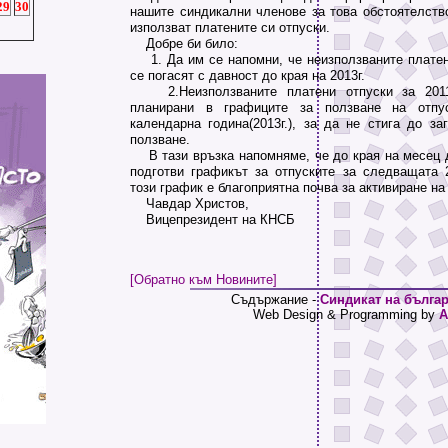
29
30
нашите синдикални членове за това обстоятелство
използват платените си отпуски.
Добре би било:
1. Да им се напомни, че неизползваните платени
се погасят с давност до края на 2013г.
2.Неизползваните платени отпуски за 2011г
планирани в графиците за ползване на отпу
календарна година(2013г.), за да не стига до за
ползване.
В тази връзка напомняме, че до края на месец 
подготви графикът за отпуските за следващата 2
този график е благоприятна почва за активиране на
Чавдар Христов,
Вицепрезидент на КНСБ
[Обратно към Новините]
Съдържание -
Синдикат на българ
Web Design & Programming by
A