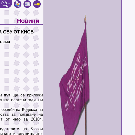
Новини
 СБУ ОТ КНСБ
гария
и път ще се приложи
аните платени годишни
оредби на Кодекса на
остта за ползване на
т от него за 2010г.,
ателите на базови
ниците и служителите,