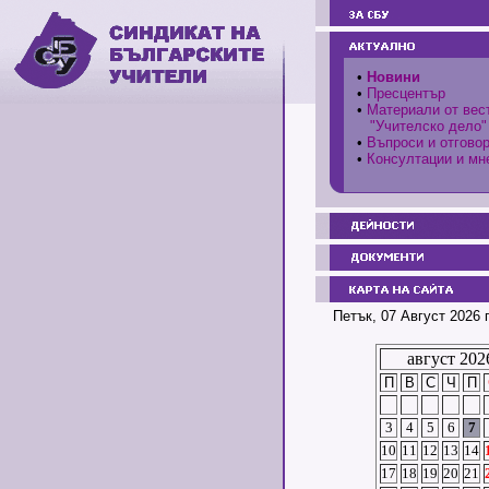
•
Новини
•
Пресцентър
•
Материали от вес
"Учителско дело"
•
Въпроси и отгово
•
Консултации и мн
Петък, 07 Август 2026 
август 202
П
В
С
Ч
П
3
4
5
6
7
10
11
12
13
14
17
18
19
20
21