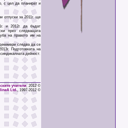
, с цел да планират и
 отпуски за 2011г. ще
. и 2012г. да бъдат
ски през следващата
губа на правото им на
декември следва да се
013г. Подготовката на
 синдикалната дейност.
ските учители
, 2012 ©
lineA Ltd.
, 1997-2012 ©