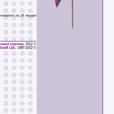
чаквате на 14 януари
ските учители
, 2012 ©
lineA Ltd.
, 1997-2012 ©