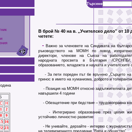
Търсене
тник
В брой № 40 на в. „Учителско дело” от 10 д
четете:
ри
ения
-
Важно за членовете на Синдиката на българс
ръководството на МОМН по повод изпратено
директори, членове на Съюза на работодате
народната просвета в България /СРСНПБ/
образованието, младежта и науката и учителските 
- За пети пореден път бе връчено „Сърцето на 
принос в името на хуманизма, доброто и толерантн
година
- Позиция на МОМН относно задължителната детс
навършили 4 години
6
- Обезщетение при бедствие – трудовоправна ко
С
Н
1
2
- Интегрирано образование през целия жив
8
9
устойчиво личностно развитие
15
16
- Не унивайте, дерзайте - интервю с журналистът
22
23
на телевизионното предаване “Вяра и общество”