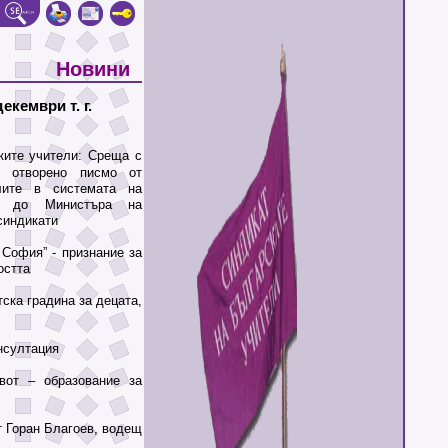
Новини
екември т. г.
ките учители: Среща с
 отворено писмо от
лите в системата на
, до Министъра на
синдикати
София” - признание за
остта
ка градина за децата,
нсултация
от – образование за
 Горан Благоев, водещ