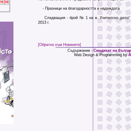
29
30
- Празници на благодарността и надеждата
Следващия - брой № 1 на в. Учителско дело” о
2013 г.
[Обратно към Новините]
Съдържание -
Синдикат на българ
Web Design & Programming by
A