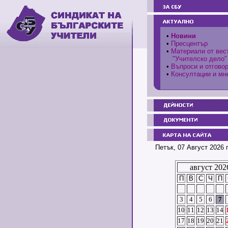
•
Новини
•
Пресцентър
•
Материали от вес
"Учителско дело"
•
Въпроси и отгово
•
Консултации и мн
Петък, 07 Август 2026 
август 202
П
В
С
Ч
П
3
4
5
6
7
10
11
12
13
14
17
18
19
20
21