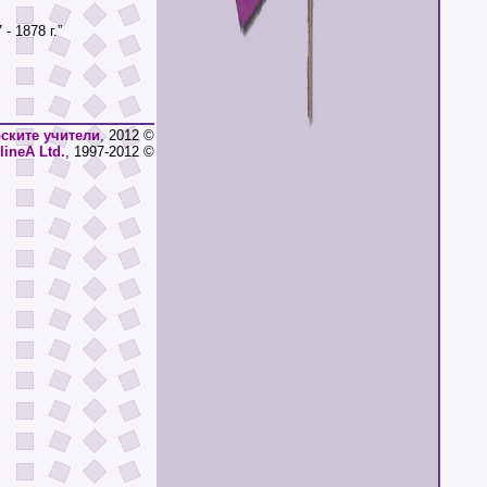
 1878 г.”
ските учители
, 2012 ©
lineA Ltd.
, 1997-2012 ©