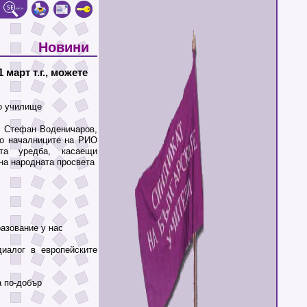
Новини
 март т.г., можете
то училище
. Стефан Воденичаров,
до началниците на РИО
а уредба, касаещи
на народната просвета
азование у нас
алог в европейските
 по-добър