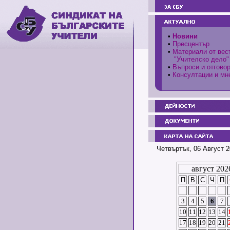
•
Новини
•
Пресцентър
•
Материали от вес
"Учителско дело"
•
Въпроси и отгово
•
Консултации и мн
Четвъртък, 06 Август 2
август 202
П
В
С
Ч
П
3
4
5
6
7
10
11
12
13
14
17
18
19
20
21