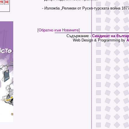
29
30
- Изложба „Реликви от Руско-турската война 1877 -
[Обратно към Новините]
Съдържание -
Синдикат на българ
Web Design & Programming by
A