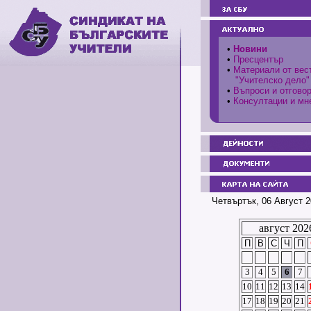
•
Новини
•
Пресцентър
•
Материали от вес
"Учителско дело"
•
Въпроси и отгово
•
Консултации и мн
Четвъртък, 06 Август 2
август 202
П
В
С
Ч
П
3
4
5
6
7
10
11
12
13
14
17
18
19
20
21