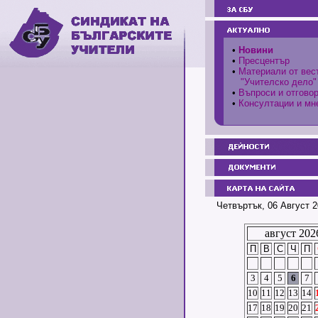
•
Новини
•
Пресцентър
•
Материали от вес
"Учителско дело"
•
Въпроси и отгово
•
Консултации и мн
Четвъртък, 06 Август 2
август 202
П
В
С
Ч
П
3
4
5
6
7
10
11
12
13
14
17
18
19
20
21