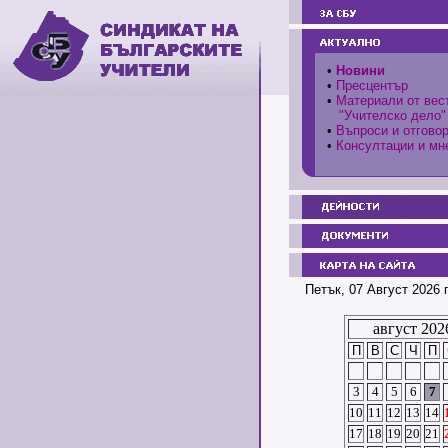
•
Новини
•
Пресцентър
•
Материали от вес
"Учителско дело"
•
Въпроси и отгово
•
Консултации и мн
Петък, 07 Август 2026 
август 202
П
В
С
Ч
П
3
4
5
6
7
10
11
12
13
14
17
18
19
20
21