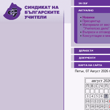
•
Новини
•
Пресцентър
•
Материали от вес
"Учителско дело"
•
Въпроси и отгово
•
Консултации и мн
Петък, 07 Август 2026 
август 202
П
В
С
Ч
П
3
4
5
6
7
10
11
12
13
14
17
18
19
20
21